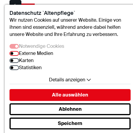
Datenschutz `Altenpflege`
Wir nutzen Cookies auf unserer Website. Einige von
Ich freue mich über Ihre
ihnen sind essenziell, während andere dabei helfen
unsere Website und Ihre Erfahrung zu verbessern.
Kontaktaufnahme!
Notwendige Cookies
Externe Medien
Name
*
Karten
Statistiken
Details anzeigen
E-Mail
*
Notwendige Cookies
Alle auswählen
Essenzielle Cookies ermöglichen grundlegende
Funktionen und sind für die einwandfreie Funktion
Nachricht
*
Ablehnen
der Website erforderlich.
Speichern
SC.Cookie