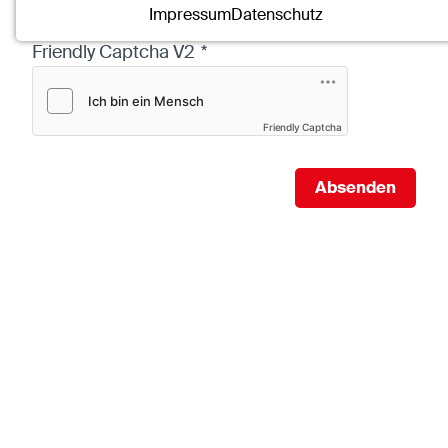
Name:
mscookie
Impressum
Datenschutz
Anbieter:
Eigentümer dieser Website
Friendly Captcha V2
*
Zweck:
Speichert die vom Benutzer ausgewählten
Cookieeinstellungen.
Cookie Laufzeit:
2 Wochen
Friendly Captcha
Externe Medien
Absenden
Mit Ihrer Zustimmung erlauben Sie das Laden von
externen Medien.
Vimeo
Anbieter:
Vimeo Inc.
Zweck:
Verwendung um Vimeo-Videoinhalte zu
entsperren.
Youtube
Anbieter:
Youtube LLC
Zweck:
Verwendung um Youtube-Videoinhalte zu