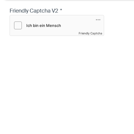
Name:
mscookie
Friendly Captcha V2
*
Anbieter:
Eigentümer dieser Website
Zweck:
Speichert die vom Benutzer ausgewählten
Cookieeinstellungen.
Cookie Laufzeit:
2 Wochen
Friendly Captcha
Externe Medien
Mit Ihrer Zustimmung erlauben Sie das Laden von
externen Medien.
Vimeo
Anbieter:
Vimeo Inc.
Zweck:
Verwendung um Vimeo-Videoinhalte zu
entsperren.
Youtube
Anbieter:
Youtube LLC