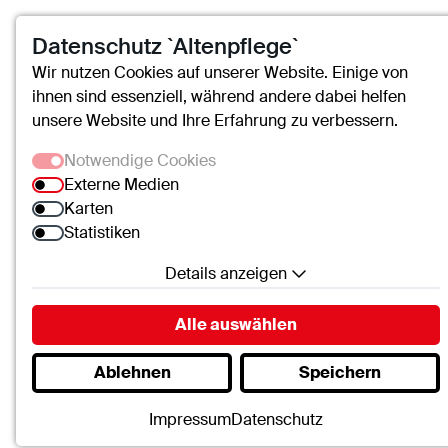
Datenschutz `Altenpflege`
Wir nutzen Cookies auf unserer Website. Einige von
ihnen sind essenziell, während andere dabei helfen
Ich freue mich über Ih
unsere Website und Ihre Erfahrung zu verbessern.
Notwendige Cookies
Externe Medien
Name
*
Karten
Statistiken
Details anzeigen
Notwendige Cookies
Nachricht
*
Alle auswählen
Essenzielle Cookies ermöglichen grundlegende
Ablehnen
Speichern
Funktionen und sind für die einwandfreie Funktion
der Website erforderlich.
Impressum
Datenschutz
SC.Cookie