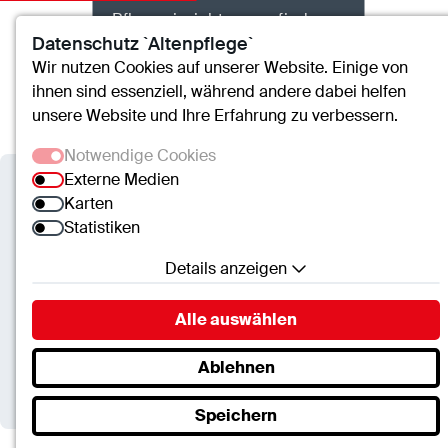
Pflegeeinrichtungen finden
Datenschutz `Altenpflege`
Wir nutzen Cookies auf unserer Website. Einige von
ihnen sind essenziell, während andere dabei helfen
Kontakt
Suche
Menü
unsere Website und Ihre Erfahrung zu verbessern.
Notwendige Cookies
Externe Medien
Alten- und Pflegeheime der ctt
Karten
Statistiken
Demenz – geborgene
Lebensräume für
Details anzeigen
demenzkranke Menschen im
Notwendige Cookies
Alle auswählen
Pflegeheim
Essenzielle Cookies ermöglichen grundlegende
Funktionen und sind für die einwandfreie Funktion
Ablehnen
der Website erforderlich.
Speichern
SC.Cookie