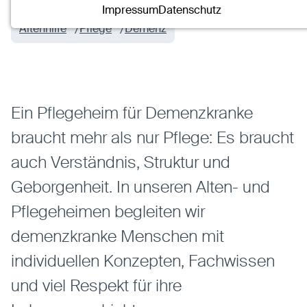
Name:
mscookie
Impressum
Datenschutz
Anbieter:
Eigentümer dieser Website
Altenhilfe
Pflege
Demenz
Zweck:
Speichert die vom Benutzer ausgewählten
Cookieeinstellungen.
Cookie Laufzeit:
2 Wochen
Ein Pflegeheim für Demenzkranke
Externe Medien
braucht mehr als nur Pflege: Es braucht
Mit Ihrer Zustimmung erlauben Sie das Laden von
externen Medien.
auch Verständnis, Struktur und
Vimeo
Geborgenheit. In unseren Alten- und
Anbieter:
Vimeo Inc.
Pflegeheimen begleiten wir
Zweck:
Verwendung um Vimeo-Videoinhalte zu
entsperren.
demenzkranke Menschen mit
individuellen Konzepten, Fachwissen
Youtube
und viel Respekt für ihre
Anbieter:
Youtube LLC
Zweck:
Verwendung um Youtube-Videoinhalte zu