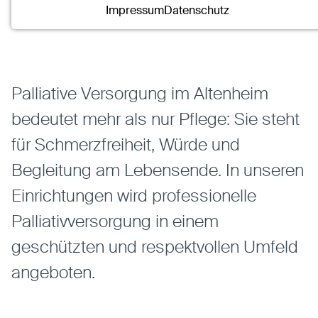
Name:
mscookie
Altenhilfe
Pflege
Palliativversorgung
Impressum
Datenschutz
Anbieter:
Eigentümer dieser Website
Zweck:
Speichert die vom Benutzer ausgewählten
Cookieeinstellungen.
Cookie Laufzeit:
2 Wochen
Palliative Versorgung im Altenheim
bedeutet mehr als nur Pflege: Sie steht
Externe Medien
für Schmerzfreiheit, Würde und
Mit Ihrer Zustimmung erlauben Sie das Laden von
externen Medien.
Begleitung am Lebensende. In unseren
Vimeo
Einrichtungen wird professionelle
Anbieter:
Vimeo Inc.
Palliativversorgung in einem
Zweck:
Verwendung um Vimeo-Videoinhalte zu
entsperren.
geschützten und respektvollen Umfeld
angeboten.
Youtube
Anbieter:
Youtube LLC
Zweck:
Verwendung um Youtube-Videoinhalte zu