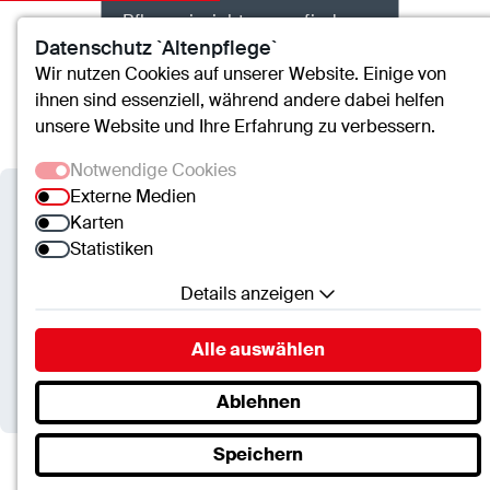
Pflegeeinrichtungen finden
Datenschutz `Altenpflege`
Wir nutzen Cookies auf unserer Website. Einige von
ihnen sind essenziell, während andere dabei helfen
Kontakt
Suche
Menü
unsere Website und Ihre Erfahrung zu verbessern.
Notwendige Cookies
Externe Medien
Alten- und Pflegeheime der ctt
Karten
Statistiken
Würdevolle
Palliativversorgung im Alten-
Details anzeigen
und Pflegeheim
Notwendige Cookies
Alle auswählen
Essenzielle Cookies ermöglichen grundlegende
Funktionen und sind für die einwandfreie Funktion
Ablehnen
der Website erforderlich.
Speichern
SC.Cookie