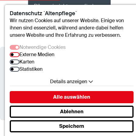
Pflegeeinrichtungen finden
Datenschutz `Altenpflege`
Wir nutzen Cookies auf unserer Website. Einige von
ihnen sind essenziell, während andere dabei helfen
Kontakt
Suche
Menü
unsere Website und Ihre Erfahrung zu verbessern.
Notwendige Cookies
Externe Medien
Alten- und Pflegeheime der ctt
Karten
Statistiken
Kurzzeitpflege im Alten- und
Pflegeheim – individuell und
Details anzeigen
professionell betreut
Notwendige Cookies
Alle auswählen
Essenzielle Cookies ermöglichen grundlegende
Funktionen und sind für die einwandfreie Funktion
Ablehnen
der Website erforderlich.
Speichern
SC.Cookie