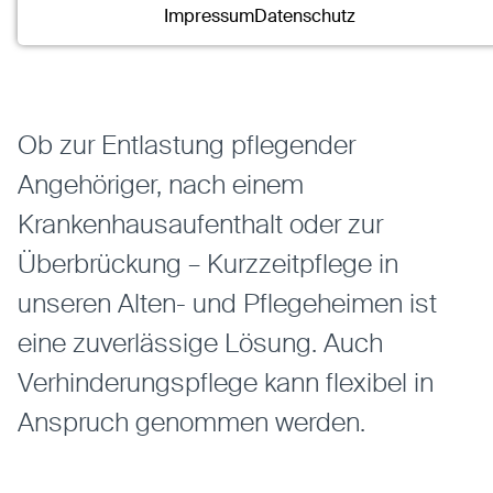
Name:
mscookie
Altenhilfe
Pflege
Kurzzeitpflege
Impressum
Datenschutz
Anbieter:
Eigentümer dieser Website
Zweck:
Speichert die vom Benutzer ausgewählten
Cookieeinstellungen.
Cookie Laufzeit:
2 Wochen
Ob zur Entlastung pflegender
Angehöriger, nach einem
Externe Medien
Krankenhausaufenthalt oder zur
Mit Ihrer Zustimmung erlauben Sie das Laden von
externen Medien.
Überbrückung – Kurzzeitpflege in
Vimeo
unseren Alten- und Pflegeheimen ist
Anbieter:
Vimeo Inc.
eine zuverlässige Lösung. Auch
Zweck:
Verwendung um Vimeo-Videoinhalte zu
entsperren.
Verhinderungspflege kann flexibel in
Anspruch genommen werden.
Youtube
Anbieter:
Youtube LLC
Zweck:
Verwendung um Youtube-Videoinhalte zu