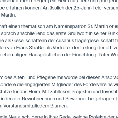
ellschaft trier mbH (ctt) ein Heim für ältere und pflege
be erfahren können. Anlässlich der 25-Jahr-Feier vers
 Martin.
haft einen thematisch am Namenspatron St. Martin orient
 sprach anschließend das erste Grußwort in seiner Funkti
 die als Gesellschafterin der cusanus trägergesellschaft tr
en von Frank Straßel als Vertreter der Leitung der ct
hemaligen Hausgeistlichen der Einrichtung, Pater Wo
 des Alten- und Pflegeheims wurde bei diesen Ansprache
sondere die engagierten Mitglieder des Fördervereins w
 Stütze für das Heim. Mit zahllosen Projekten und Inves
lbefinden der Bewohnerinnen und Bewohner beigetragen.
en Vorstandsmitgliedern Blumen.
dia Neus, schilderte in ihrer Rede, welche Projekte der V