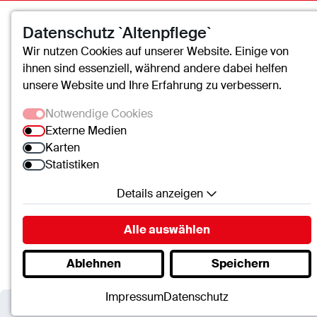
Datenschutz `Altenpflege`
Wir nutzen Cookies auf unserer Website. Einige von
ihnen sind essenziell, während andere dabei helfen
unsere Website und Ihre Erfahrung zu verbessern.
Notwendige Cookies
Externe Medien
Karten
Statistiken
Details anzeigen
Altenhilfe
Aktuelles
Ochtendung feierte ein doppel
Notwendige Cookies
Alle auswählen
Essenzielle Cookies ermöglichen grundlegende
Ablehnen
Speichern
Funktionen und sind für die einwandfreie Funktion
der Website erforderlich.
Impressum
Datenschutz
SC.Cookie