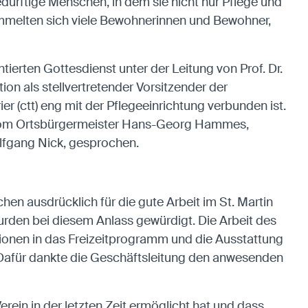
bedürftige Menschen, in dem sie nicht nur Pflege und
ammelten sich viele Bewohnerinnen und Bewohner,
ierten Gottesdienst unter der Leitung von Prof. Dr.
on als stellvertretender Vorsitzender der
ier (ctt) eng mit der Pflegeeinrichtung verbunden ist.
t, vom Ortsbürgermeister Hans-Georg Hammes,
lfgang Nick, gesprochen.
n ausdrücklich für die gute Arbeit im St. Martin
urden bei diesem Anlass gewürdigt. Die Arbeit des
titionen in das Freizeitprogramm und die Ausstattung
 Dafür dankte die Geschäftsleitung den anwesenden
erein in der letzten Zeit ermöglicht hat und dass