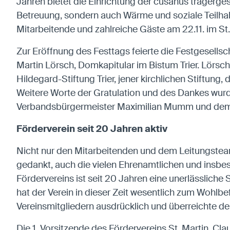
Jahren bietet die Einrichtung der cusanus trägerges
Betreuung, sondern auch Wärme und soziale Teilha
Mitarbeitende und zahlreiche Gäste am 22.11. im St.
Zur Eröffnung des Festtags feierte die Festgesellsc
Martin Lörsch, Domkapitular im Bistum Trier. Lörsch
Hildegard-Stiftung Trier, jener kirchlichen Stiftung,
Weitere Worte der Gratulation und des Dankes wurd
Verbandsbürgermeister Maximilian Mumm und dem e
Förderverein seit 20 Jahren aktiv
Nicht nur den Mitarbeitenden und dem Leitungsteam
gedankt, auch die vielen Ehrenamtlichen und insbe
Fördervereins ist seit 20 Jahren eine unerlässliche
hat der Verein in dieser Zeit wesentlich zum Woh
Vereinsmitgliedern ausdrücklich und überreichte d
Die 1. Vorsitzende des Fördervereins St. Martin, Clau