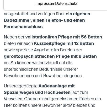
und Bewohner
ein sicheres und komfortables
Name:
mscookie
Impressum
Datenschutz
Anbieter:
Eigentümer dieser Website
Zuhause finden. Alle Zimmer sind modern
Zweck:
Speichert die vom Benutzer ausgewählten
ausgestattet und verfügen über
ein eigenes
Cookieeinstellungen.
Badezimmer, einen Telefon- und einen
Cookie Laufzeit:
2 Wochen
Fernsehanschluss
.
Neben der
vollstationären Pflege mit 56 Betten
Externe Medien
bieten wir auch
Kurzzeitpflege mit 12 Betten
Mit Ihrer Zustimmung erlauben Sie das Laden von
sowie spezielle Angebote im Bereich der
externen Medien.
gerontopsychiatrischen Pflege mit 8 Betten
an. So können wir individuell auf die
Vimeo
unterschiedlichen Bedürfnisse unserer
Anbieter:
Vimeo Inc.
Zweck:
Verwendung um Vimeo-Videoinhalte zu
Bewohnerinnen und Bewohner eingehen.
entsperren.
Unsere gepflegte
Außenanlage mit
Spazierwegen und Hochbeeten
lädt zum
Youtube
Verweilen, Gärtnern und gemeinsamen Erleben ein.
Anbieter:
Youtube LLC
Hier können unsere Bewohner aktiv bleiben und
Zweck:
Verwendung um Youtube-Videoinhalte zu