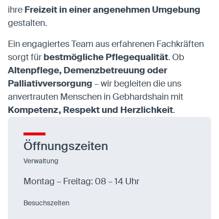
entsperren.
ihre
Freizeit in einer angenehmen Umgebung
gestalten.
Karten
Ein engagiertes Team aus erfahrenen Fachkräften
sorgt für
bestmögliche Pflegequalität
. Ob
Anzeige von Karten-Elementen mit externen
Anbietern
Altenpflege, Demenzbetreuung oder
Palliativversorgung
– wir begleiten die uns
OpenStreetMap
anvertrauten Menschen in Gebhardshain mit
Anbieter:
OpenStreetMap
Kompetenz, Respekt und Herzlichkeit
.
Statistiken
Öffnungszeiten
Statistiken-Cookies erfassen Informationen
Verwaltung
anonym. Diese Informationen helfen uns zu
verstehen, wie unsere Besucher unsere Website
Montag – Freitag: 08 – 14 Uhr
nutzen.
Besuchszeiten
Matomo
Anbieter:
Matomo